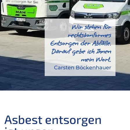
Wir stehen für
rechtskonformes
Entsorgen der Abfälle.
Darauf gebe ich Ihnen
mein Wort.
Carsten Böckenhauer
Asbest entsorgen